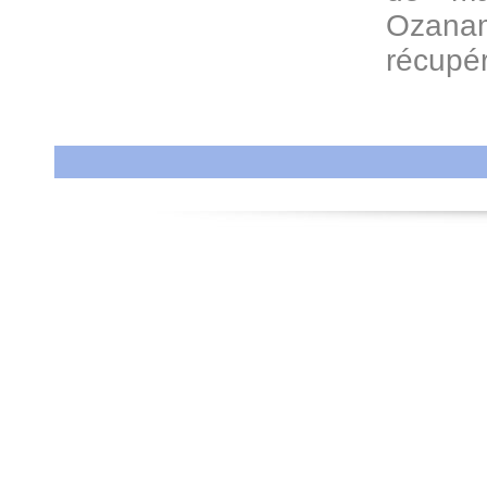
Ozan
récupé